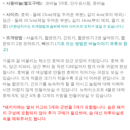
+ 사용바늘(별도구매)
:
코바늘 5/0호, 단수표시링, 돗바늘
+ 사이즈:
호박 - 둘레 23cm(제일 두꺼운 부분), 길이 4cm(꼭지 제외) /
당근 - 둘레 10.5cm(제일 두꺼운 부분), 길이 14cm(뿌리 제외, 줄기 포
함)
(※완성치수는 뜨개방법과 솜씨에 따라 사이즈의 오차가 생길 수 있습니다.)
+ 뜨개방법 :
사슬뜨기, 짧은뜨기, 긴뜨기, 짧은뜨기 2코 넣어뜨기, 짧
은뜨기 2코 모아뜨기, 빼뜨기
(기초 뜨는 방법은 바늘이야기 유튜브 참
고)
가을과 잘 어울리는 채소인 호박과 당근 모양의 키링입니다. 호박 꼭
지, 당근 이파리, 당근 뿌리 등 작은 디테일까지 챙겨 더욱 귀엽게 완성
됩니다. 호박을 각 색상별로 만들면 호박이 익어가는 과정도 보실 수
있습니다. 뜨개 작품은 크기가 작을수록 조금 더 어려운 편입니다. 코
바늘 짧은뜨기, 긴뜨기를 능숙하게 할 줄 아시고 늘림에 대해 이해하
시면 어렵지 않게 만들어보실 수 있답니다. 뉴하이소프트 4볼로 대략
호박 8개, 당근 4개 총 12개의 키링을 만들어보실 수 있습니다.
*패키지에는 열쇠 키고리 5개와 군번줄 5개가 포함됩니다.
솜은 패키
지 구성에 포함되지 않아 추가 구매가 필요하며, 솜 대신 자투리실로
속을 채워주셔도 됩니다.