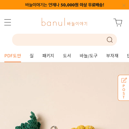
PDF도안
실
패키지
도서
바늘/도구
부자재
P
O
S
T