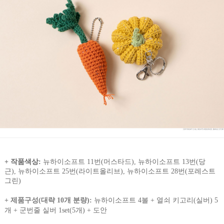
+ 작품색상:
뉴하이소프트 11번(머스타드), 뉴하이소프트 13
번(당
근),
뉴하이소프트
25번(라이트올리브),
뉴하이소프트
28번(포레스트
그린)
+ 제품구성(대략 10개 분량):
뉴하이소프트 4볼 + 열쇠 키고리(실버) 5
개 + 군번줄 실버 1set(5개) + 도안