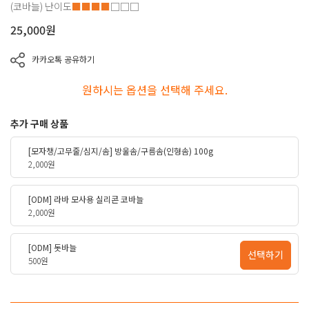
(코바늘)
난이도
■■■■
□□□
25,000
원
카카오톡 공유하기
원하시는 옵션을 선택해 주세요.
추가 구매 상품
[모자챙/고무줄/심지/솜] 방울솜/구름솜(인형솜) 100g
2,000원
[ODM] 라바 모사용 실리콘 코바늘
2,000원
[ODM] 돗바늘
선택하기
500원