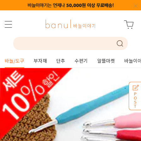
바늘/도구
부자재
단추
수편기
알뜰마켓
바늘이야
P
O
S
T