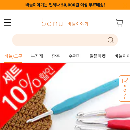
바늘/도구
부자재
단추
수편기
알뜰마켓
바늘이야
P
O
S
T