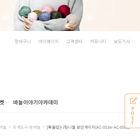
장바구니
마이페이지
고객센터
커뮤니티
보도기사
켓
바늘이야기
아카데미
P
O
S
T
바늘
뜨개도구/돗바늘
[튜울립]니팅니들 보빈게이지(AC-053e~AC-058e)