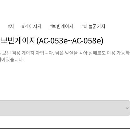
#자
#게이지자
#보빈게이지
#바늘굵기자
빈게이지(AC-053e~AC-058e)
보빈 겸용 게이지 자입니다. 남은 털실을 감아 실패로도 이용 가능하
 되어있습니다.