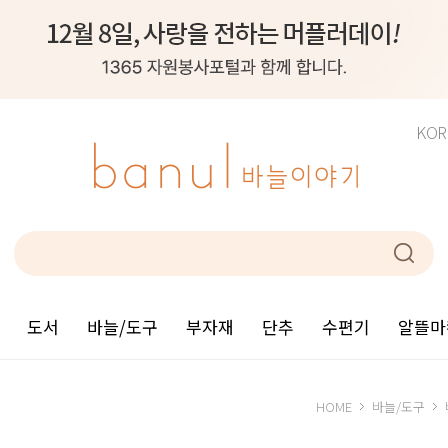
KOR
도서
바늘/도구
부자재
단추
수편기
알뜰마
HOME
바늘/도구