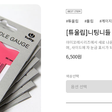
#튜울립
#튤립
#게이지
[튜울립]니팅니들 보
아미꼬레시리즈에서 새로 나온 
며, 사이드에 자 눈금 표시가
6,500원
색상선택