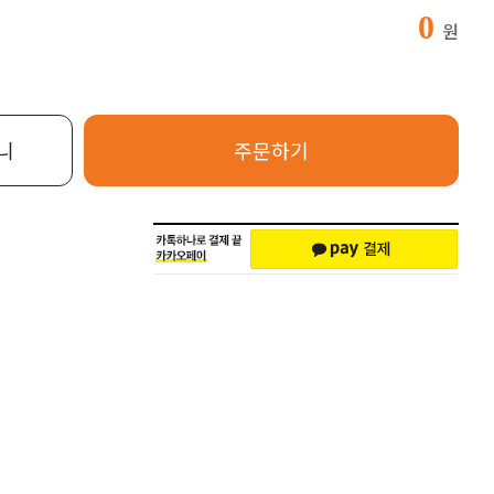
0
원
니
주문하기