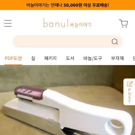
PDF도안
실
패키지
도서
바늘/도구
부자재
P
O
S
T