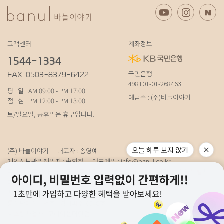
고객센터
계좌정보
1544-1334
국민은행
FAX. 0503-8379-6422
498101-01-268463
평 일 : AM 09:00 - PM 17:00
예금주 : (주)바늘이야기
점 심 : PM 12:00 - PM 13:00
토/일요일, 공휴일은 휴무입니다.
오늘 하루 보지 않기
(주) 바늘이야기
대표자 : 송영예
개인정보관리책임자 : 송학철
대표메일 :
info@banul.co.kr
주소 : (파주본사) 경기도 파주시 탄현면 법흥로 100-1 (연희직영) 서울특별시 서
대문구 연희로11가길 15 (물류) 경기도 파주시 성동로 19-17
사업자번호 : 674-88-00100
[사업자정보확인]
통신판매신고번호 : 경기파주-0348호
호스팅사업자 : 코리아센터닷컴