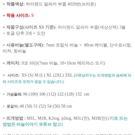
+ 작품색상:
하이랜드 알파카 부클 4020번(브라운)
+ 착용 사이즈:
S
+ 제품구성(사이즈 XS 기준):
하이랜드 알파카 부클(색상선택) 3볼
+
토글 단추 3개 +
도안
+ 사용바늘(별도구매)
:
7mm 조립식 바늘 + 80cm 케이블, 단수표시링,
마커, 돗바늘
+ 게이지:
9코 16단(7mm 바늘, 10×10cm 메리야스 뜨기)
+
XS (S) M (L) XL (2XL) 3XL
사이즈:
(※완성치수는 뜨개방법과 솜씨에 따
라 사이즈의 오차가 생길 수 있습니다.)
96 (100) 106 (112) 122 (128) 132 cm
+
가슴둘레:
48 (50) 51 (52) 54 (56) 58 cm
+
옷길이:
+ 뜨개방법 :
M1L, M1R, K2tog, p2tog, M1L(안), M1R(안)
(
기초 뜨는
방법은 바늘이야기 유튜브 참고
)