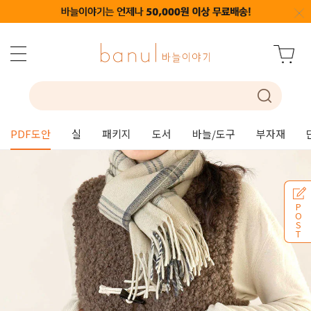
PDF도안
실
패키지
도서
바늘/도구
부자재
P
O
S
T