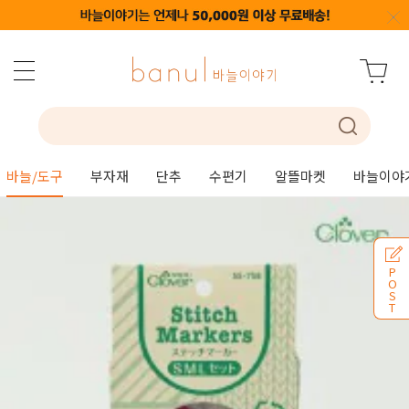
바늘/도구
부자재
단추
수편기
알뜰마켓
바늘이야
P
O
S
T