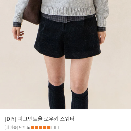
[DIY] 피그먼트울 로우키 스웨터
(대바늘)
난이도
■■■■■
□□