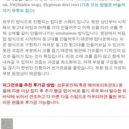
ssk, SW(Shadow wrap), 턴(german short row)
(기초 뜨는 방법은 바늘이
야기 유튜브 참고)
로우키 방식으로 진행되는 탑다운 스웨터 입니다. 뒷판 상단부터 시작
해서 뒷고대 파임과 어깨를 각각 만들어주고 어깨 선을 따라 코를 주
워 소매를 같이 만들어나가는 simultaneous 방식입니다. 뒷판에서 바텀
업 방식으로 시작하여 뒷고대를 만들어주기 때문에 탑다운에서는 쉬
운 방식으로 구현하기 어려운 동그란 뒷고대를 만들어보실 수 있으며
뒷판 코잡은 부분에서 코를 줍기 때문에 뒷판에 가로줄이 디자인적 요
소로 들어가 있는 것이 특징입니다. 따로 소매 코를 줍지 않고 함께 떠
내려갈 수 있어서 코줍는 과정을 최소화하고, 어깨 부분을 구성할 때
실 끊기가 한번만 진행되어 번거로움을 줄였습니다. 부분 참고 자료와
부분 동영상이 제공됩니다.
피그먼트울 추천 후가공 방법:
섬유유연제(혹은 헤어트리트먼트) 푼
물에 25분 이상 침지 후 추가 헹굼 없이 바로 물기 꾹꾹 짜서 탈수한 뒤
바닥에 뉘어서 건조하고 다 마른 다음 스팀으로 마무리하면 훨씬 부드
러운 편물로 후가공 가능합니다.