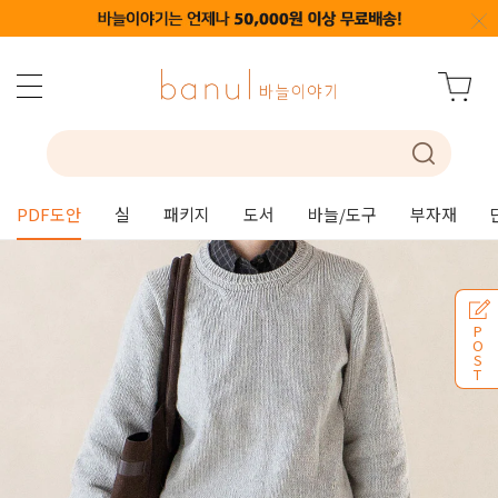
PDF도안
실
패키지
도서
바늘/도구
부자재
P
O
S
T