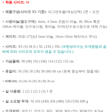
+ 착용 사이즈:
M
+ 제품구성(사이즈 XS 기준):
피그먼트울(색상선택) 2콘 + 도안
+ 사용바늘(별도구매)
:
4mm, 4.5mm 조립식 바늘, 40, 80cm 혹은
100cm 케이블, 단수표시링, 돗바늘, 마커(단수표시링으로 대체 가능)
+ 게이지:
20코×27단(4.5mm 바늘, 10cm×10cm 메리야스 무늬)
+ 사이즈:
XS (S) M (L) XL (2XL) 3XL
(※완성치수는 뜨개방법과 솜
씨에 따라 사이즈의 오차가 생길 수 있습니다.)
+ 가슴둘레:
90 (98) 102 (106) 114 (122) 132 cm
+ 옷길이:
56 (56) 56 (58) 58 (60) 60 cm (뒷목 중심부터 쟀을 때)
+ 어깨너비:
34 (34) 34 (36) 36 (38) 38 cm
+ 실 사용량:
2 (2) 2 (2) 2 (3) 3 콘
+ 실 소요량 무게:
약 410 (430) 450 (480) 520 (550) 600 g
+ 뜨개방법:
겉뜨기, 안뜨기, M1L, M1R, M1L(안), M1R(안), K2tog,