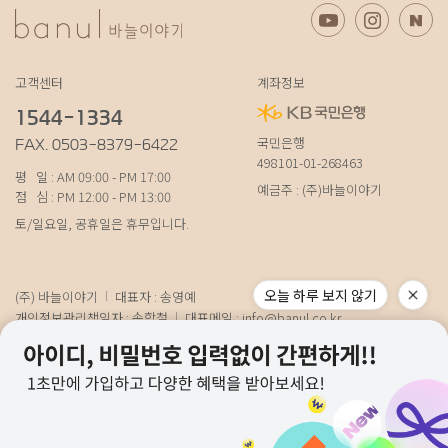
고객센터
계좌정보
1544-1334
국민은행
FAX. 0503-8379-6422
498101-01-268463
평 일 : AM 09:00 - PM 17:00
예금주 : (주)바늘이야기
점 심 : PM 12:00 - PM 13:00
토/일요일, 공휴일은 휴무입니다.
오늘 하루 보지 않기
(주) 바늘이야기
대표자 : 송영예
개인정보관리책임자 : 송학철
대표메일 :
info@banul.co.kr
주소 : (파주본사) 경기도 파주시 탄현면 법흥로 100-1 (연희직영) 서울특별시 서
대문구 연희로11가길 15 (물류) 경기도 파주시 성동로 19-17
사업자번호 : 674-88-00100
[사업자정보확인]
통신판매신고번호 : 경기파주-0348호
호스팅사업자 : 코리아센터닷컴