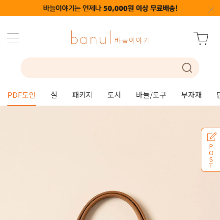
PDF도안
실
패키지
도서
바늘/도구
부자재
P
O
S
T