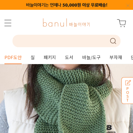
PDF도안
실
패키지
도서
바늘/도구
부자재
P
O
S
T