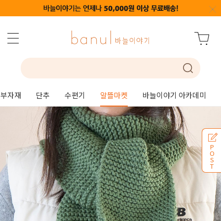
부자재
단추
수편기
알뜰마켓
바늘이야기 아카데미
P
O
S
T