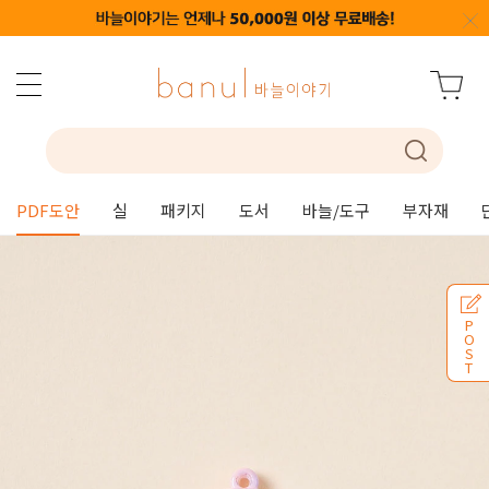
PDF도안
실
패키지
도서
바늘/도구
부자재
P
O
S
T