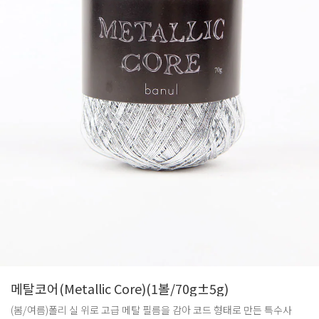
메탈코어(Metallic Core)(1볼/70g±5g)
(봄/여름)폴리 실 위로 고급 메탈 필름을 감아 코드 형태로 만든 특수사