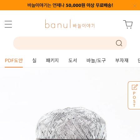
PDF도안
실
패키지
도서
바늘/도구
부자재
P
O
S
T