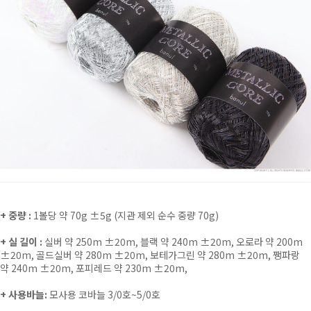
+ 중량 :
1볼당 약 70g ±5g (지관 제외 순수 중량 70g)
+ 실 길이 :
실버 약 250m ±20m,
블랙 약
240m ±20m,
오로라 약 200m
±20m,
골드실버 약 280m ±20m
,
보테가그린 약 280m ±20m
,
쨍파랑
약 240m ±20m
,
포피레드 약 230m ±20m,
+ 사용바늘:
모사용 코바늘 3/0호~5/0호