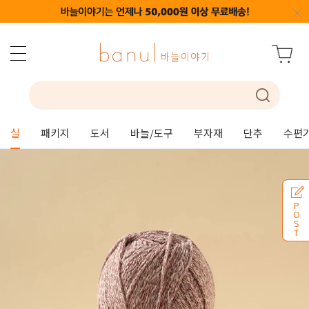
실
패키지
도서
바늘/도구
부자재
단추
수편
P
O
S
T