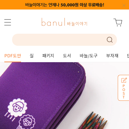
PDF도안
실
패키지
도서
바늘/도구
부자재
P
O
S
T