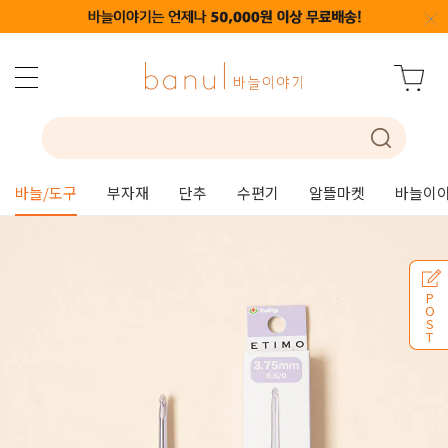
바늘/도구
부자재
단추
수편기
알뜰마켓
바늘이야
P
O
S
T