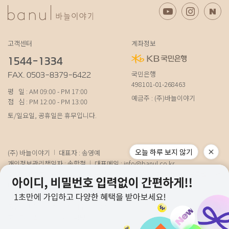
고객센터
계좌정보
1544-1334
국민은행
FAX. 0503-8379-6422
498101-01-268463
평 일 : AM 09:00 - PM 17:00
예금주 : (주)바늘이야기
점 심 : PM 12:00 - PM 13:00
토/일요일, 공휴일은 휴무입니다.
오늘 하루 보지 않기
(주) 바늘이야기
대표자 : 송영예
개인정보관리책임자 : 송학철
대표메일 :
info@banul.co.kr
주소 : (파주본사) 경기도 파주시 탄현면 법흥로 100-1 (연희직영) 서울특별시 서
대문구 연희로11가길 15 (물류) 경기도 파주시 성동로 19-17
사업자번호 : 674-88-00100
[사업자정보확인]
통신판매신고번호 : 경기파주-0348호
호스팅사업자 : 코리아센터닷컴