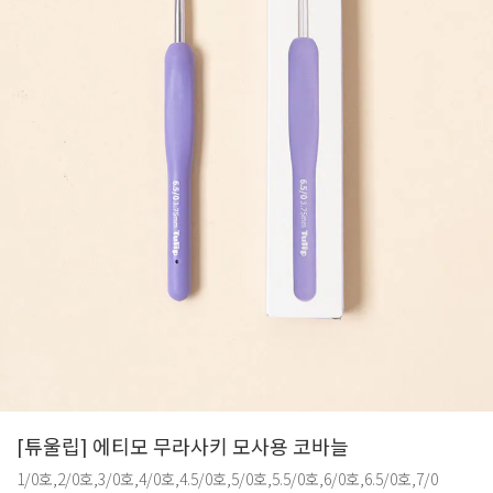
[튜울립] 에티모 무라사키 모사용 코바늘
1/0호,2/0호,3/0호,4/0호,4.5/0호,5/0호,5.5/0호,6/0호,6.5/0호,7/0