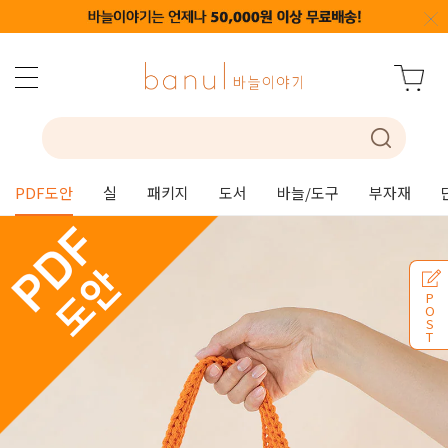
PDF도안
실
패키지
도서
바늘/도구
부자재
P
O
S
T