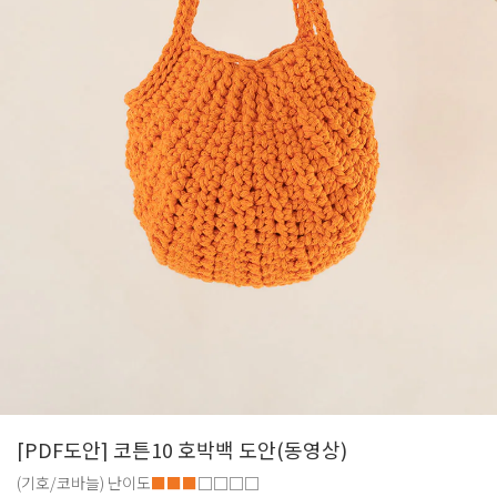
[PDF도안] 코튼10 호박백 도안(동영상)
(기호/코바늘)
난이도
■■■
□□□□