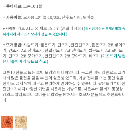
+ 준비재료:
코튼10 1볼
+ 사용바늘:
모사용 코바늘 10/0호, 단수표시링, 돗바늘
가로 21.5 × 세로 19 cm (끈길이 제외)
+ 사이즈:
(※완성치수는 뜨개방법과 솜
씨에 따라 사이즈의 오차가 생길 수 있습니다.)
+ 뜨개방법:
사슬뜨기, 짧은뜨기, 긴뜨기, 한길긴뜨기, 짧은뜨기 2코 넣어뜨
기, 긴뜨기 2코 넣어뜨기, 한길긴뜨기 2코 넣어뜨기, 짧은뜨기 2코 모아뜨
기, 긴뜨기 2코 모아뜨기, 한길긴뜨기 2코 모아뜨기, 빼뜨기
(기초뜨기 방법
은 바늘이야기 유트브 참고)
코튼10 한볼로 뜨는 호박 모양의 미니백입니다. 동그란 바닥 라인으로 크기
대비 많은 물건을 담을 수 있어 실용성 있으며, 가방 전체를 뜨는 동안 실을
한 번도 끊지 않아 빠르고 편리하게 완성하실 수 있습니다. 짧은뜨기부터 한
길긴뜨기까지 다양한 기법을 사용하는 가방으로, 처음부터 끝까지 동영상
강의로 알려드리니 코바늘 레벨업을 원하시는 초보자 분들께도 추천드립니
다.