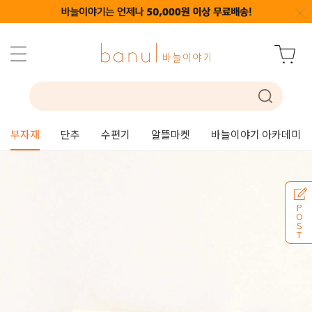
부자재
단추
수편기
알뜰마켓
바늘이야기 아카데미
P
O
S
T