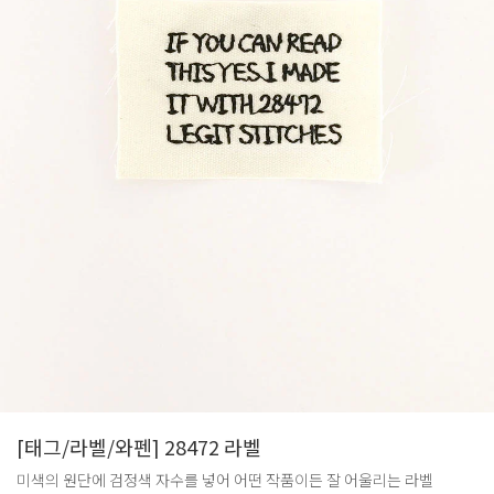
[태그/라벨/와펜] 28472 라벨
미색의 원단에 검정색 자수를 넣어 어떤 작품이든 잘 어울리는 라벨