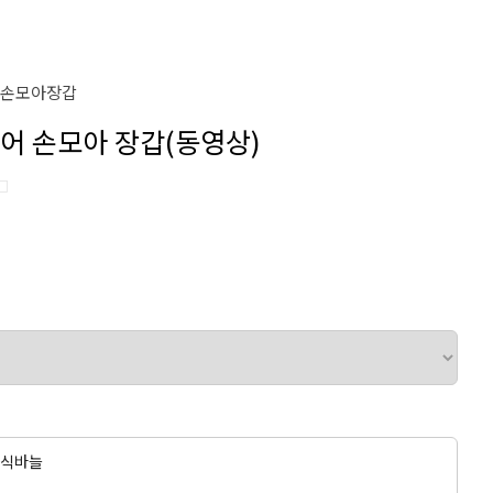
#손모아장갑
시미어 손모아 장갑(동영상)
□
조립식바늘