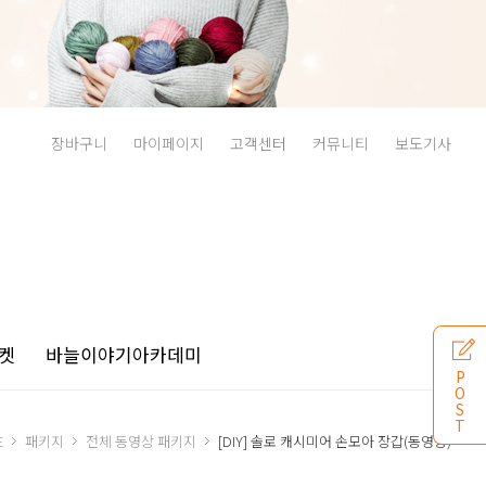
장바구니
마이페이지
고객센터
커뮤니티
보도기사
켓
바늘이야기
아카데미
P
O
S
T
E
패키지
전체 동영상 패키지
[DIY] 솔로 캐시미어 손모아 장갑(동영상)