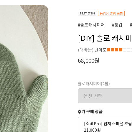
#솔로캐시미어
#장갑
[DIY] 솔로 캐
(대바늘)
난이도
■■■■
□□
68,000원
솔로캐시미어(2볼)
추가 구매 상품
[KnitPro] 진저 스페셜 
11,000원