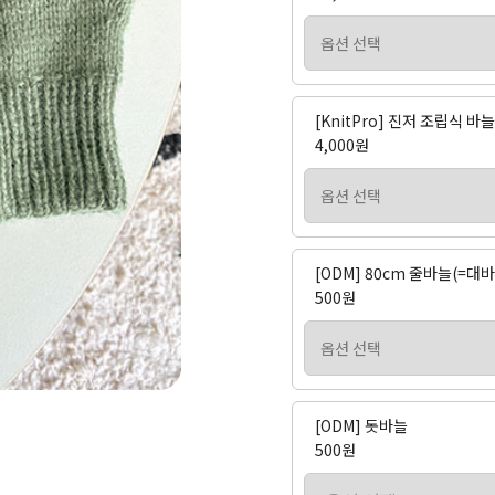
[KnitPro] 진저 조립식 
4,000원
[ODM] 80cm 줄바늘(=대바
500원
[ODM] 돗바늘
500원