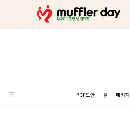
PDF도안
실
패키지