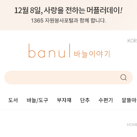
KOR
도서
바늘/도구
부자재
단추
수편기
알뜰마
HOM