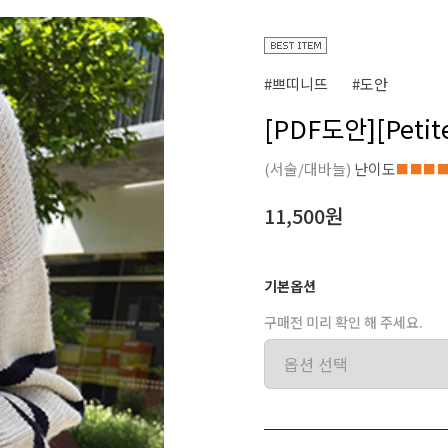
#쁘띠니뜨
#도안
[PDF도안][Pet
(서술/대바늘)
난이도
■■■
11,500원
기본옵션
구매전 미리 확인 해 주세요.