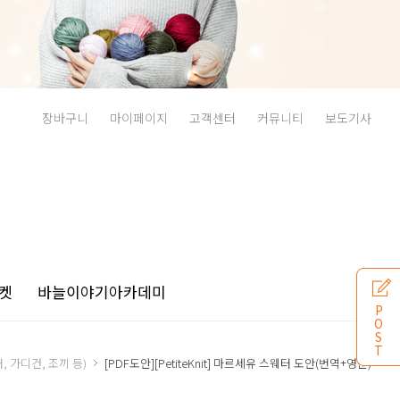
장바구니
마이페이지
고객센터
커뮤니티
보도기사
켓
바늘이야기
아카데미
P
O
S
T
, 가디건, 조끼 등)
[PDF도안][PetiteKnit] 마르세유 스웨터 도안(번역+영문)