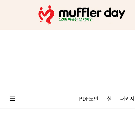
PDF도안
실
패키지