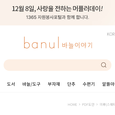
KOR
도서
바늘/도구
부자재
단추
수편기
알뜰마
HOME
PDF도안
의류(스웨터