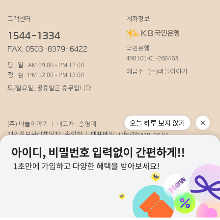
고객센터
계좌정보
1544-1334
국민은행
FAX. 0503-8379-6422
498101-01-268463
평 일 : AM 09:00 - PM 17:00
예금주 : (주)바늘이야기
점 심 : PM 12:00 - PM 13:00
토/일요일, 공휴일은 휴무입니다.
(주) 바늘이야기
대표자 : 송영예
오늘 하루 보지 않기
개인정보관리책임자 : 송학철
대표메일 :
info@banul.co.kr
주소 : (파주본사) 경기도 파주시 탄현면 법흥로 100-1 (연희직영) 서울특별시 서
대문구 연희로11가길 15 (물류) 경기도 파주시 성동로 19-17
사업자번호 : 674-88-00100
[사업자정보확인]
통신판매신고번호 : 경기파주-0348호
호스팅사업자 : 코리아센터닷컴
COPYRIGHT 2021 BANUL. ALL RIGHT RESEVED.