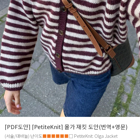
[PDF도안] [PetiteKnit] 올가 재킷 도안(번역+영문)
(서술/대바늘)
난이도
■■■■■■
□
PetiteKnit: Olga Jacket