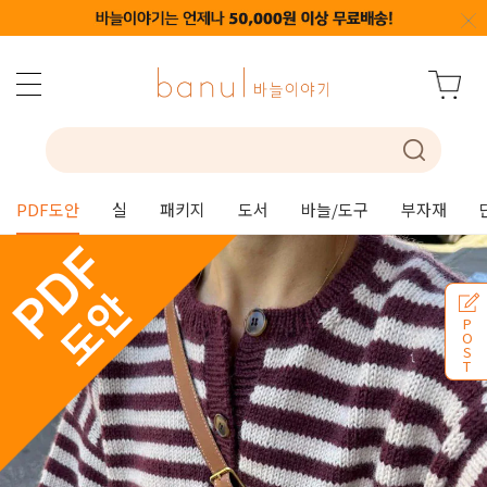
PDF도안
실
패키지
도서
바늘/도구
부자재
P
O
S
T