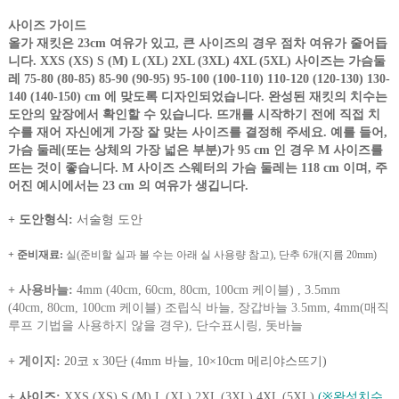
사이즈 가이드
올가 재킷은 23cm 여유가 있고, 큰 사이즈의 경우 점차 여유가 줄어듭
니다. XXS (XS) S (M) L (XL) 2XL (3XL) 4XL (5XL)
사이즈는 가슴둘
레 75-80 (80-85) 85-90 (90-95) 95-100 (100-110) 110-120 (120-130) 130-
140 (140-150) cm 에
맞도록 디자인되었습니다. 완성된 재킷의 치수는
도안의 앞장에서 확인할 수 있습니다. 뜨개를 시작하기 전에 직접 치
수를
재어 자신에게 가장 잘 맞는 사이즈를 결정해 주세요. 예를 들어,
가슴 둘레(또는 상체의 가장 넓은 부분)가 95 cm 인 경우
M 사이즈를
뜨는 것이 좋습니다. M 사이즈 스웨터의 가슴 둘레는 118 cm 이며, 주
어진 예시에서는 23 cm 의 여유가
생깁니다.
+ 도안형식:
서술형 도안
+ 준비재료:
실(준비할 실과 볼 수는 아래 실 사
용량 참고), 단추 6개(지름 20mm)
+ 사용바늘
:
4
mm (40cm, 60cm, 80cm, 100cm 케이블) , 3.5mm
(40cm,
80cm, 100cm 케이블
) 조립식 바늘, 장갑바늘 3.5mm, 4mm(매직
루프 기법을 사용하지 않을 경우), 단수표시링, 돗바늘
+ 게이지
:
20코 x 30단 (4mm 바늘, 10×10cm 메리야스뜨기)
+ 사이즈:
XXS (XS) S (M) L (XL) 2XL (3XL) 4XL (5XL)
(※완성치수