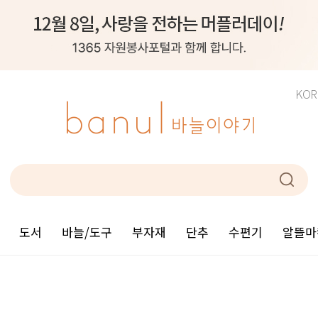
KOR
도서
바늘/도구
부자재
단추
수편기
알뜰마