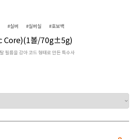
#실버
#실버실
#호보백
 Core)(1볼/70g±5g)
메탈 필름을 감아 코드 형태로 만든 특수사