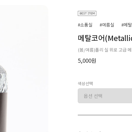
#소품실
#여름실
#메탈
메탈코어(Metallic
(봄/여름)폴리 실 위로 고급 
5,000원
색상선택