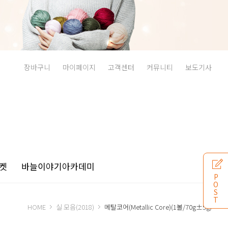
장바구니
마이페이지
고객센터
커뮤니티
보도기사
켓
바늘이야기
아카데미
P
O
S
T
HOME
실 모음(2018)
메탈코어(Metallic Core)(1볼/70g±5g)