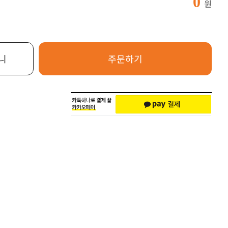
0
원
니
주문하기