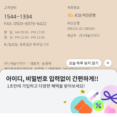
고객센터
계좌정보
1544-1334
국민은행
FAX. 0503-8379-6422
498101-01-268463
평 일 : AM 09:00 - PM 17:00
예금주 : (주)바늘이야기
점 심 : PM 12:00 - PM 13:00
토/일요일, 공휴일은 휴무입니다.
(주) 바늘이야기
대표자 : 송영예
개인정보관리책임자 : 송학철
대표메일 :
info@banul.co.kr
주소 : (파주본사) 경기도 파주시 탄현면 법흥로 100-1 (연희직영) 서울특별시 서
대문구 연희로11가길 15 (물류) 경기도 파주시 성동로 19-17
사업자번호 : 674-88-00100
[사업자정보확인]
통신판매신고번호 : 경기파주-0348호
호스팅사업자 : 코리아센터닷컴
COPYRIGHT 2021 BANUL. ALL RIGHT RESEVED.