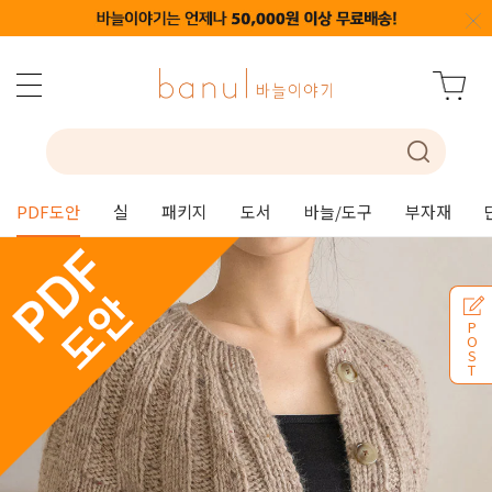
PDF도안
실
패키지
도서
바늘/도구
부자재
P
O
S
T