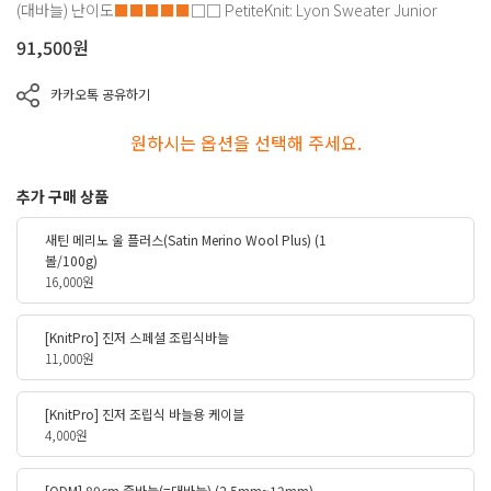
(대바늘)
난이도
■■■■■
□□
PetiteKnit: Lyon Sweater Junior
91,500
원
카카오톡 공유하기
원하시는 옵션을 선택해 주세요.
추가 구매 상품
새틴 메리노 울 플러스(Satin Merino Wool Plus) (1
볼/100g)
16,000원
[KnitPro] 진저 스페셜 조립식바늘
11,000원
[KnitPro] 진저 조립식 바늘용 케이블
4,000원
[ODM] 80cm 줄바늘(=대바늘) (2.5mm~12mm)