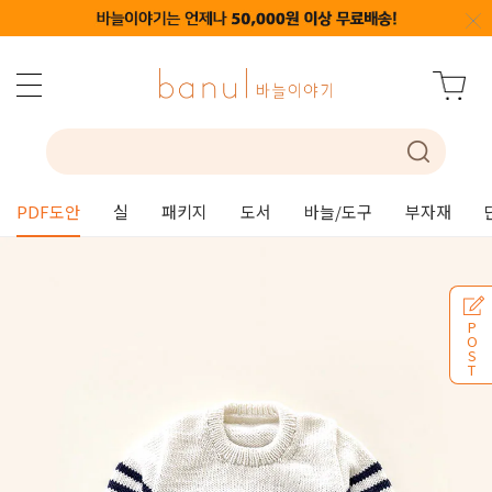
PDF도안
실
패키지
도서
바늘/도구
부자재
P
O
S
T