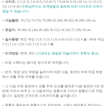
+ 사이즈:
1-2 (2-3) 3-4 (4-5) 5-6 (6-7) 7-8 (8-9) 9-10 (10-11) 11-12 (12-
13) 13-14 세
(※완성치수는 뜨개방법과 솜씨에 따라 사이즈의 오차가
생길 수 있습니다.)
+ 가슴둘레:
70 (72) 74 (76) 78 (80) 82 (86) 90 (92) 96 (98) 100 cm
+ 옷길이:
38 (40) 42 (44) 46 (48) 50 (52) 54 (56) 57 (58) 59 cm
+ 실사용량:
메인 색상 3 (3) 3 (3) 3 (3) 4 (4) 4 (5) 5 (5) 6 볼 / 배색 색상
1 (1) 1 (1) 1 (2) 2 (2) 2 (2) 2 (3) 3 볼
+ 뜨개방법:
M1R, M1L
(기초뜨는 방법은 바늘이야기 유튜브 참고)
+
리옹 스웨터는 탑다운 방식으로 제작됩니다.
+
먼저, 뒷판 상단 부분을 늘려가며 떠준 다음, 뒷판의 어깨 처짐 부분
에서 코를 주워 어깨를 떠줍니다.
+
그 다음 어깨 옆면에서 코를 주워 요크를 합쳐준 다음 평면뜨기로 한
번에 이어서 떠주고 그 다음부터는 원통으로 이어서 원통뜨기로 작업
합니다. 일정한 간격으로 스트라이프를 넣어줍니다.
+ 몸통은 줄바늘로 원통뜨기로 작업되며, 소매는 매직루프 방식이나