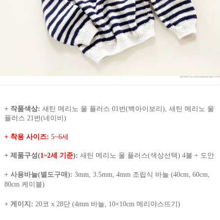
+ 작품색상:
새틴 메리노 울 플러스 01번(백아이보리), 새틴 메리노 울
플러스 21번(네이비)
+ 착용 사이즈:
5~6세
+ 제품구성(
1~2세 기준
):
새틴 메리노 울 플러스(색상선택) 4볼 + 도안
+ 사용바늘(별도구매)
:
3mm, 3.5mm, 4mm 조립식 바늘 (40cm, 60cm,
80cm 케이블)
+ 게이지
:
20코 x 28단 (4mm 바늘, 10×10cm 메리야스뜨기)