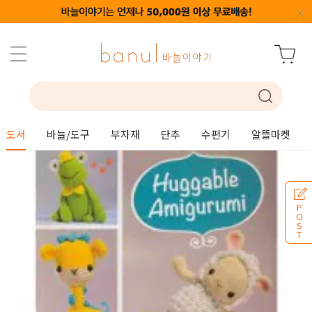
도서
바늘/도구
부자재
단추
수편기
알뜰마켓
P
O
S
T