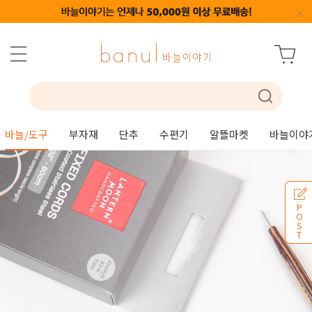
바늘/도구
부자재
단추
수편기
알뜰마켓
바늘이야
P
O
S
T