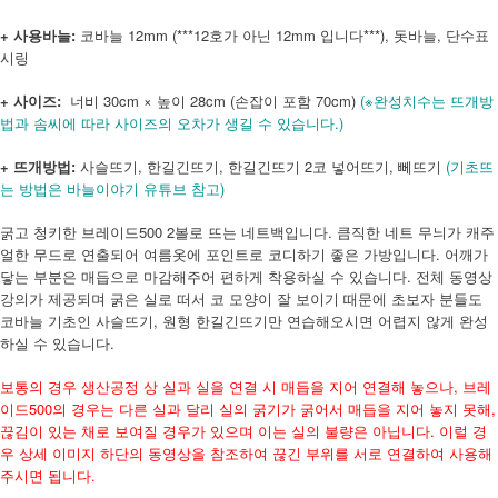
+ 사용바늘:
코바늘 12mm (***12호가 아닌 12mm 입니다***), 돗바늘, 단수표
시링
+ 사이즈:
너비 30cm × 높이 28cm (손잡이 포함 70cm)
(※완성치수는 뜨개방
법과 솜씨에 따라 사이즈의 오차가 생길 수 있습니다.)
+ 뜨개방법:
사슬뜨기, 한길긴뜨기, 한길긴뜨기 2코 넣어뜨기, 뻬뜨기
(기초뜨
는 방법은 바늘이야기 유튜브 참고)
굵고 청키한 브레이드500 2볼로 뜨는 네트백입니다. 큼직한 네트 무늬가 캐주
얼한 무드로 연출되어 여름옷에 포인트로 코디하기 좋은 가방입니다. 어깨가
닿는 부분은 매듭으로 마감해주어 편하게 착용하실 수 있습니다. 전체 동영상
강의가 제공되며 굵은 실로 떠서 코 모양이 잘 보이기 때문에 초보자 분들도
코바늘 기초인 사슬뜨기, 원형 한길긴뜨기만 연습해오시면 어렵지 않게 완성
하실 수 있습니다.
보통의 경우 생산공정 상 실과 실을 연결 시 매듭을 지어 연결해 놓으나, 브레
이드500의 경우는 다른 실과 달리 실의 굵기가 굵어서 매듭을 지어 놓지 못해,
끊김이 있는 채로 보여질 경우가 있으며 이는 실의 불량은 아닙니다. 이럴 경
우 상세 이미지 하단의 동영상을 참조하여 끊긴 부위를 서로 연결하여 사용해
주시면 됩니다.