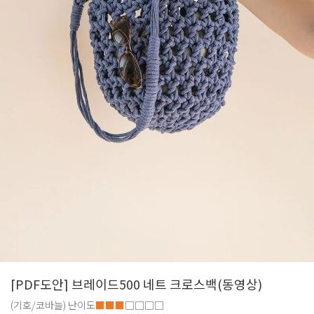
[PDF도안] 브레이드500 네트 크로스백(동영상)
(기호/코바늘)
난이도
■■■
□□□□