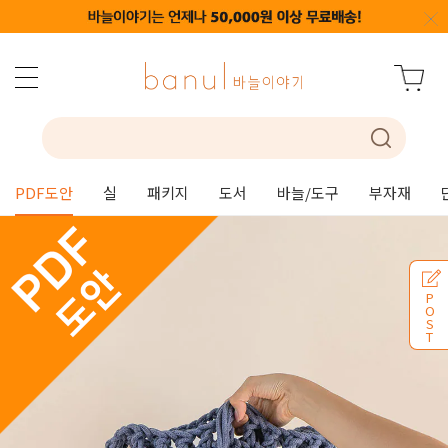
PDF도안
실
패키지
도서
바늘/도구
부자재
P
O
S
T