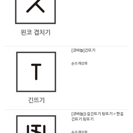
[코바늘]긴뜨기
손뜨개강좌
[코바늘]1길긴뜨기 링뜨기 = 한길
긴뜨기 링뜨기
손뜨개강좌