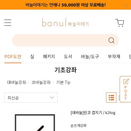
PDF도안
실
패키지
도서
바늘/도구
부자재
기초강좌
대바늘강좌
코바늘강좌
기본 Tip
P
O
S
T
[대바늘]왼코 겹치기 / k2tog
손뜨개강좌