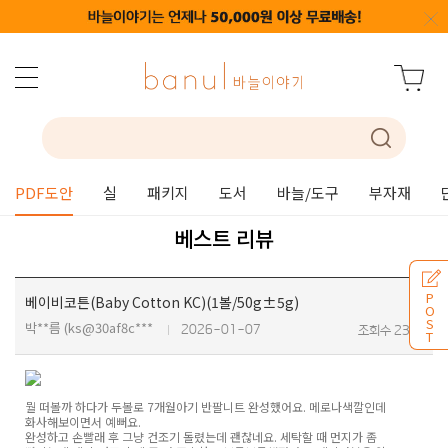
PDF도안
실
패키지
도서
바늘/도구
부자재
베스트 리뷰
P
베이비코튼(Baby Cotton KC)(1볼/50g±5g)
O
S
박**름 (ks@30af8c***
2026-01-07
조회수 235
T
뭘 떠볼까 하다가 두볼로 7개월아기 반팔니트 완성했어요. 메로나색깔인데
화사해보이면서 예뻐요.
완성하고 손빨래 후 그냥 건조기 돌렸는데 괜찮네요. 세탁할 때 먼지가 좀