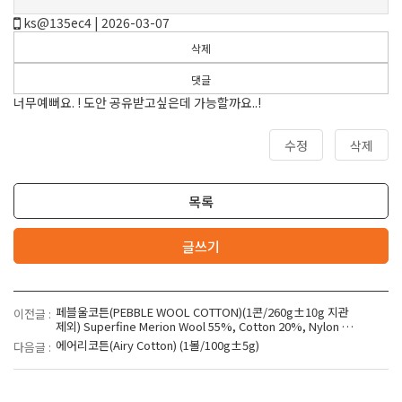
ks@135ec4 | 2026-03-07
삭제
댓글
너무예뻐요. ! 도안 공유받고싶은데 가능할까요..!
수정
삭제
목록
글쓰기
페블울코튼(PEBBLE WOOL COTTON)(1콘/260g±10g 지관
이전글 :
제외) Superfine Merion Wool 55%, Cotton 20%, Nylon 2
5%
에어리코튼(Airy Cotton) (1볼/100g±5g)
다음글 :