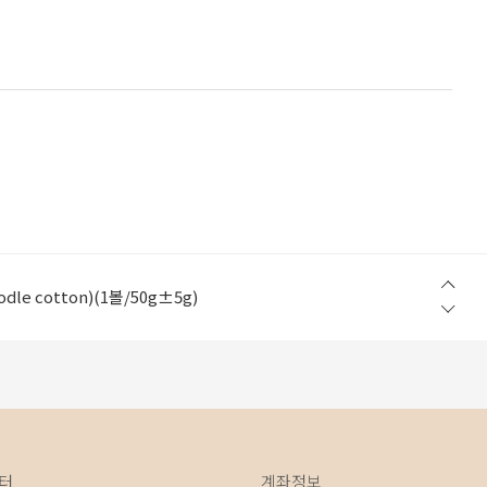
w Step) (1볼/50g±5g)
le cotton)(1볼/50g±5g)
in Light)(1볼/200g±10g 지관제외)
table cotton 100%)(1볼/100g±5g)
table cotton 100%)(1볼/100g±5g)
w Step) (1볼/50g±5g)
le cotton)(1볼/50g±5g)
터
계좌정보