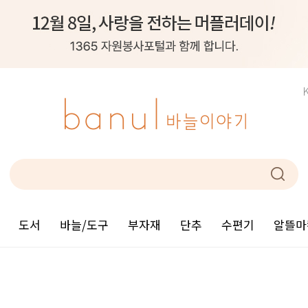
도서
바늘/도구
부자재
단추
수편기
알뜰마