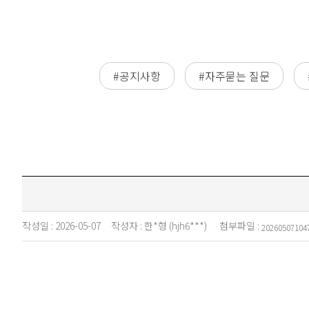
#공지사항
#자주묻는 질문
작성일 :
2026-05-07
작성자 :
한*형 (hjh6***)
첨부파일 :
20260507104