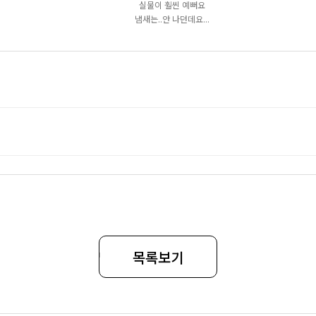
실물이 훨씬 예뻐요
냄새는..안 나던데요...
목록보기