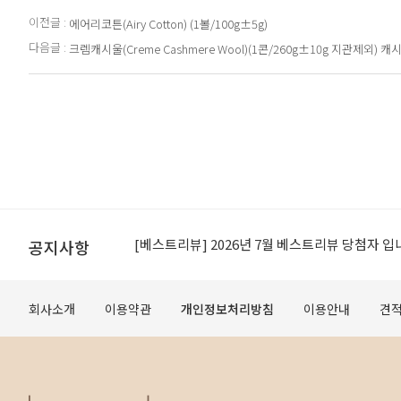
이전글 :
에어리코튼(Airy Cotton) (1볼/100g±5g)
다음글 :
크렘캐시울(Creme Cashmere Wool)(1콘/260g±10g 지관제외)
[공지]적립금 이용약관 개정 안내
[베스트리뷰] 2026년 7월 베스트리뷰 당첨자 입
공지사항
[공지] 무료배송 조건 변경 안내
회사소개
이용약관
개인정보처리방침
이용안내
견
오프라인 매장 도장 쿠폰제 변경 안내
[공지]적립금 이용약관 개정 안내
[베스트리뷰] 2026년 7월 베스트리뷰 당첨자 입