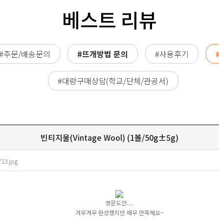
베스트 리뷰
#주문/배송문의
#뜨개방법 문의
#사용후기
#대량구매상담(학교/단체/관공서)
빈티지울(Vintage Wool) (1볼/50g±5g)
713.jpg
영문도안.....
겨우겨우 완성했지만 매우 만족해요~