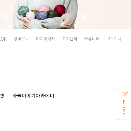
KOR
장바구니
마이페이지
고객센터
커뮤니티
보도기사
켓
바늘이야기
아카데미
P
O
S
T