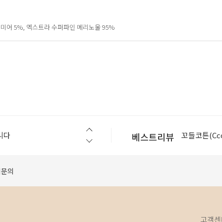
 캐시미어 5%, 엑스트라 수퍼파인 메리노울 95%
슬로우스텝(Slo
니다
꼬들코튼(Ccod
베스트리뷰
[공지] 모바일에서 구매가 원활하지 않을 경우 먼저 확인 해 보세요.
셀린라이트(Cel
베지터블(vege
적문의
베지터블(vege
슬로우스텝(Slo
니다
꼬들코튼(Ccod
고객센