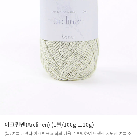
아크린넨(Arclinen) (1볼/100g ±10g)
(봄/여름)린넨과 아크릴을 최적의 비율로 혼방하여 탄생한 시원한 여름 소