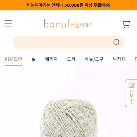
PDF도안
실
패키지
도서
바늘/도구
부자재
P
O
S
T