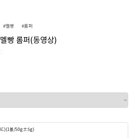
#멜빵
#롬퍼
튼 멜빵 롬퍼(동영상)
□
C)(1볼/50g±5g)