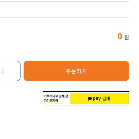
0
원
니
주문하기