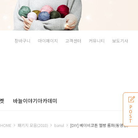
장바구니
마이페이지
고객센터
커뮤니티
보도기사
켓
바늘이야기
아카데미
P
O
S
T
HOME
패키지 모음(2018)
banul
[DIY] 베이비코튼 멜빵 롬퍼(동영상)