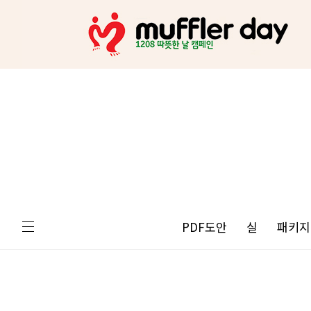
PDF도안
실
패키지