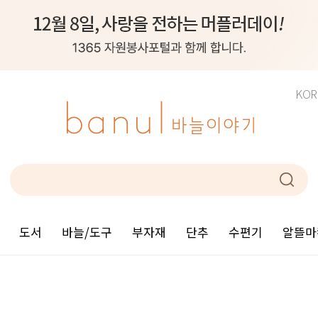
KOR
도서
바늘/도구
부자재
단추
수편기
알뜰마