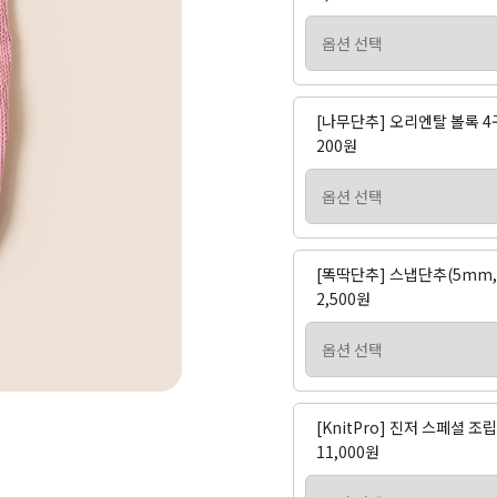
[나무단추] 오리엔탈 볼록 4구 단
200원
[똑딱단추] 스냅단추(5mm,
2,500원
[KnitPro] 진저 스페셜 
11,000원