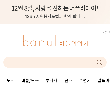
KOR
도서
바늘/도구
부자재
단추
수편기
알뜰마