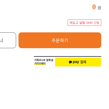
0
원
니
주문하기