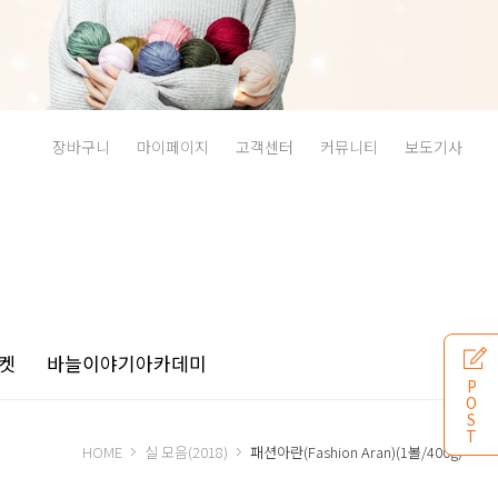
장바구니
마이페이지
고객센터
커뮤니티
보도기사
켓
바늘이야기
아카데미
P
O
S
T
HOME
실 모음(2018)
패션아란(Fashion Aran)(1볼/400g)