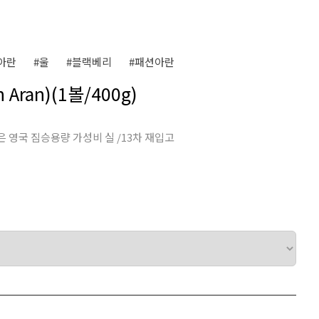
아란
#울
#블랙베리
#패션아란
Aran)(1볼/400g)
은 영국 짐승용량 가성비 실 /13차 재입고