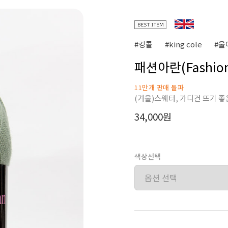
#킹콜
#king cole
#울
패션아란(Fashion 
11만개 판매 돌파
(겨울)스웨터, 가디건 뜨기 좋
34,000원
색상선택