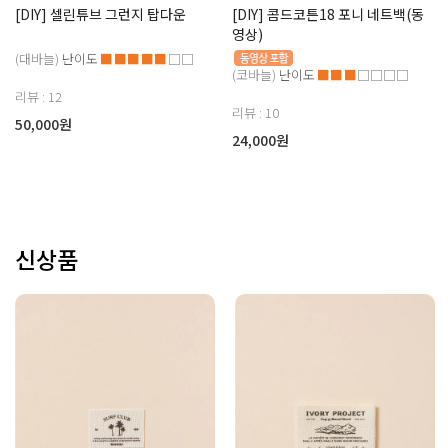
[DIY] 셀린튜브 그런지 탑다운
[DIY] 콤드코튼18 포니 네트백(동
영상)
(대바늘)
난이도
■■■■■
□□
(코바늘)
난이도
■■■
□□□□
리뷰 : 12
리뷰 : 10
50,000원
24,000원
신상품