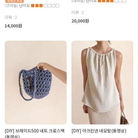
(대바늘)
난이도
■■■■
□□□
(코바늘)
난이도
■■■
□□□□
리뷰 : 2
리뷰 : 2
20,000원
14,000원
[DIY] 브레이드500 네트 크로스백
[DIY] 아크린넨 네모탑(동영상)
(동영상)