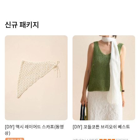
신규 패키지
[DIY] 맥시 레이어드 스카프(동영
[DIY] 꼬들코튼 브리오쉬 베스트
상)