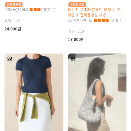
(코바늘)
난이도
■■■
□□□□
패키지 구매자 분들만 보실 수 있는
비공개 전체동영상 제공
(코바늘)
난이도
■■■■
□□□
리뷰 : 137
24,000원
리뷰 : 320
17,000원
03
04