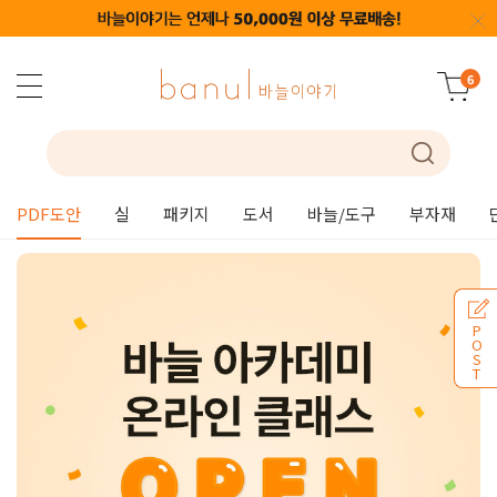
6
PDF도안
실
패키지
도서
바늘/도구
부자재
P
O
S
T