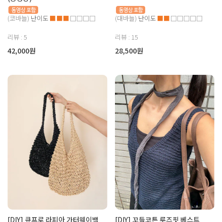
(코바늘)
난이도
■■■
□□□□
(대바늘)
난이도
■■
□□□□□
리뷰 : 5
리뷰 : 15
42,000원
28,500원
[DIY] 큐프로 라피아 가터웨이백
[DIY] 꼬들코튼 루즈핏 베스트