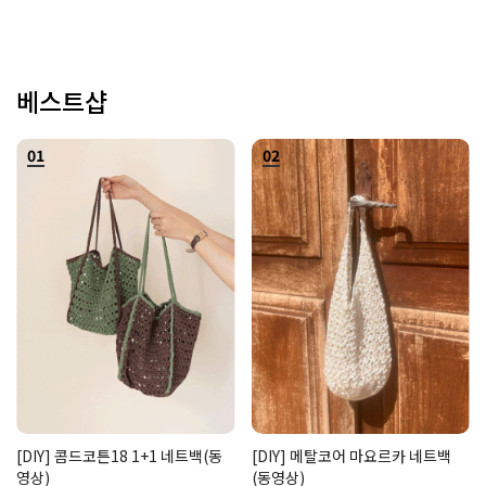
베스트샵
01
02
[DIY] 콤드코튼18 1+1 네트백(동
[DIY] 메탈코어 마요르카 네트백
영상)
(동영상)