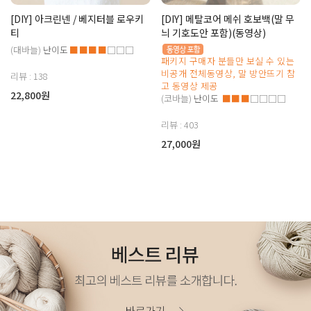
[DIY] 아크린넨 / 베지터블 로우키
[DIY] 메탈코어 메쉬 호보백(말 무
티
늬 기호도안 포함)(동영상)
(대바늘)
난이도
■■■■
□□□
패키지 구매자 분들만 보실 수 있는
비공개 전체동영상, 말 방안뜨기 참
리뷰 : 138
고 동영상 제공
22,800원
(코바늘)
난이도
■■■
□□□□
리뷰 : 403
27,000원