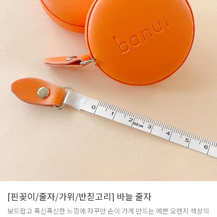
[핀꽂이/줄자/가위/반짇고리] 바늘 줄자
보드랍고 폭신폭신한 느낌에 자꾸만 손이 가게 만드는 예쁜 오렌지 색상의