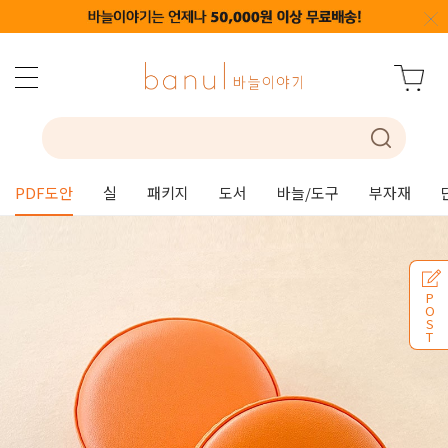
PDF도안
실
패키지
도서
바늘/도구
부자재
P
O
S
T