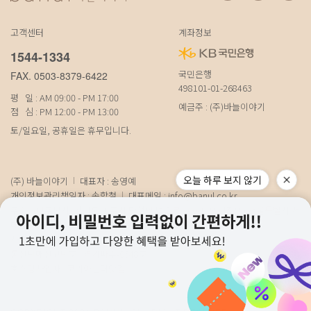
고객센터
계좌정보
1544-1334
국민은행
FAX. 0503-8379-6422
498101-01-268463
평 일 : AM 09:00 - PM 17:00
예금주 : (주)바늘이야기
점 심 : PM 12:00 - PM 13:00
토/일요일, 공휴일은 휴무입니다.
오늘 하루 보지 않기
(주) 바늘이야기
대표자 : 송영예
개인정보관리책임자 : 송학철
대표메일 :
info@banul.co.kr
주소 : (파주본사) 경기도 파주시 탄현면 법흥로 100-1 (연희직영) 서울특별시 서
대문구 연희로11가길 15 (물류) 경기도 파주시 성동로 19-17
사업자번호 : 674-88-00100
[사업자정보확인]
통신판매신고번호 : 경기파주-0348호
호스팅사업자 : 코리아센터닷컴