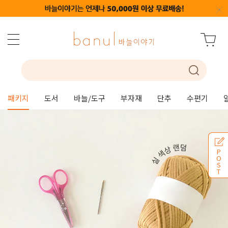
패키지
도서
바늘/도구
부자재
단추
수편기
P
O
S
T