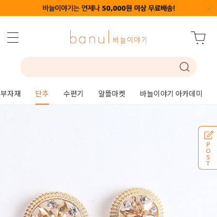
부자재
단추
수편기
알뜰마켓
바늘이야기 아카데미
P
O
S
T