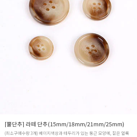
[뿔단추] 라떼 단추(15mm/18mm/21mm/25mm)
(최소구매수량 3개) 베이지색상과 테두리가 있는 둥근 모양에, 짙은 얼룩