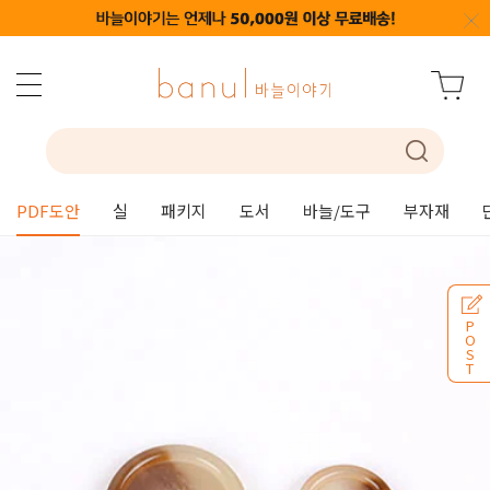
PDF도안
실
패키지
도서
바늘/도구
부자재
P
O
S
T