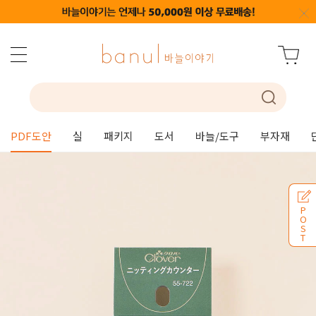
PDF도안
실
패키지
도서
바늘/도구
부자재
P
O
S
T