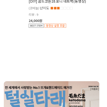
[DIY] 콤드코튼18 포니 네트백(동영상)
난이도
(코바늘)
■■■
□□□□
리뷰 : 9
24,000원