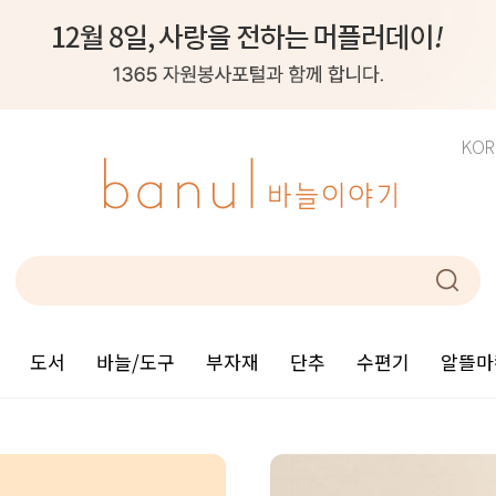
KOR
도서
바늘/도구
부자재
단추
수편기
알뜰마