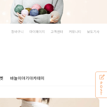
장바구니
마이페이지
고객센터
커뮤니티
보도기사
켓
바늘이야기
아카데미
P
O
S
T