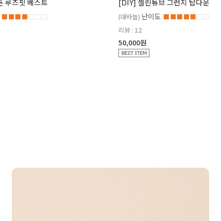
코튼 루즈핏 베스트
[DIY] 셀린튜브 그런지 탑다운
난이도
■■■■
□□□
(대바늘)
■■■■■
□□
리뷰 : 12
50,000원