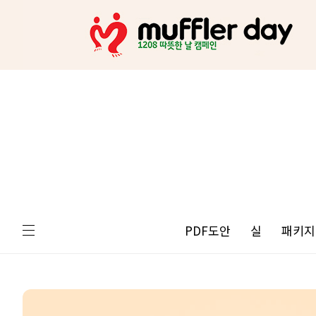
PDF도안
실
패키지