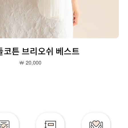
꼬들코튼 브리오쉬 베스트
￦ 20,000