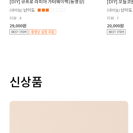
[DIY] 큐프로 라피아 가터웨이백(동영상)
[DIY] 꼬들
난이도
난이도
(대바늘)
■■■
□□□□
(대바늘)
리뷰 : 4
리뷰 : 7
29,000원
20,000원
신상품