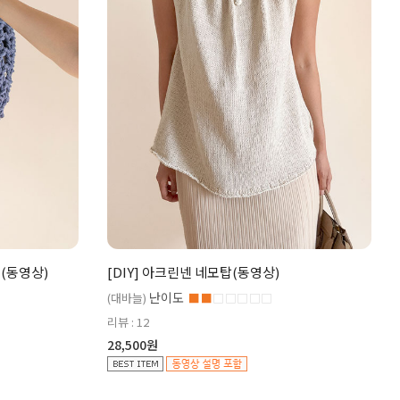
백(동영상)
[DIY] 아크린넨 네모탑(동영상)
난이도
(대바늘)
■■
□□□□□
리뷰 : 12
28,500원