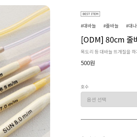
#대바늘
#줄바늘
#대
[ODM] 80cm 
목도리 등 대바늘 뜨개질을 하
500원
호수