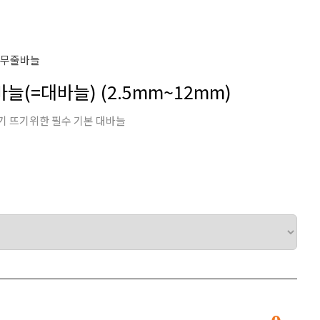
나무줄바늘
줄바늘(=대바늘) (2.5mm~12mm)
기 뜨기위한 필수 기본 대바늘