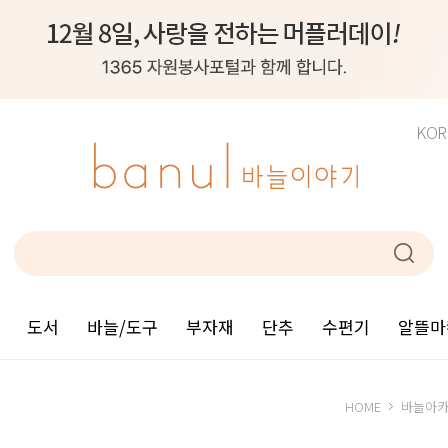
KOR
도서
바늘/도구
부자재
단추
수편기
알뜰마
HOME
바늘아