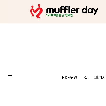
PDF도안
실
패키지