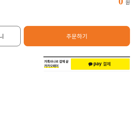
0
원
니
주문하기