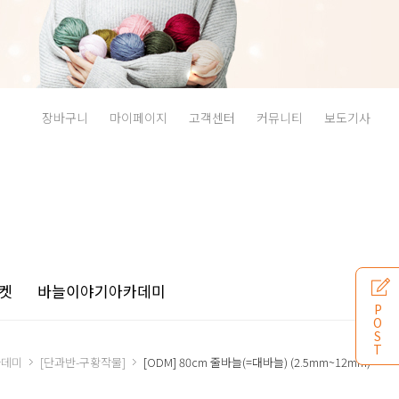
장바구니
마이페이지
고객센터
커뮤니티
보도기사
켓
바늘이야기
아카데미
P
O
S
T
카데미
[단과반-구황작물]
[ODM] 80cm 줄바늘(=대바늘) (2.5mm~12mm)