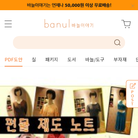
PDF도안
실
패키지
도서
바늘/도구
부자재
P
O
S
T