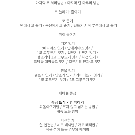
마지막 코 처리방법 / 마지막 단 마무리 방법
코 늘리기·줄이기
코 줍기
: 단에서 코 줍기 / 곡선에서 코 줍기 / 겉뜨기 시작 부분에서 코 줍기
이어 붙이기
기본 잇기
:메리야스 잇기 / 안메리야스 잇기/
1코 고무뜨기 잇기 / 겉뜨기 안뜨기 잇기 /
겉뜨기와 1코 고무뜨기 잇기 / 사선 잇기 /
코바늘 대바늘로 잇기 / 겉뜨기의 단과 코 잇기
편물 잇기
: 겉뜨기 잇기 / 안뜨기 잇기 / 가아터뜨기 잇기 /
1코 고무뜨기 잇기 / 2코 고무뜨기 잇기
대바늘 중급
중급 뜨개 기법 익히기
: 되돌아뜨기법 / 뜨지 않고 남기는 방법 /
계속 뜨는 방법
배색하기
: 실 연결법 / 세로 배색법 / 가로 배색법 /
색을 섞어 뜨는 경우의 배색법