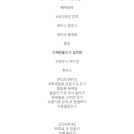
배색모자
V네크라인 조끼
레이스 원피스
모티브 볼레로
판쵸
기계편물뜨기 실전편
구멍무늬 카디건
투피스
[PLUS INFO]
4개 바늘로 코잡기 & 뜨기
털실용 돗바늘
솔잎뜨기 반 무늬 늘리기
돗바늘로 고무단 잇기
수편기로 단과 코 연결하기
이중짧은뜨기
[ZOOM IN]
타피로 코 만들기
어깨 붙이기