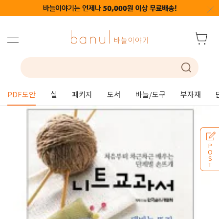
PDF도안
실
패키지
도서
바늘/도구
부자재
P
O
S
T