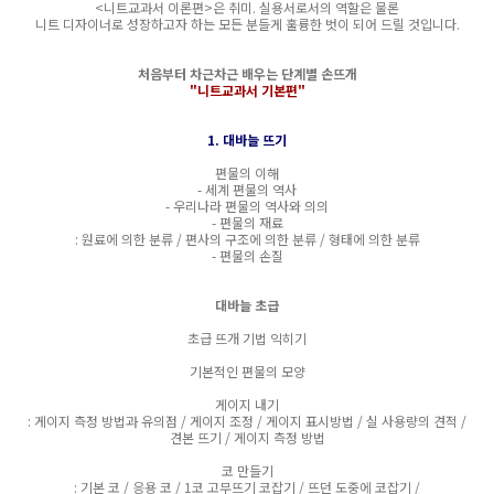
<니트교과서 이론편>은 취미. 실용서로서의 역할은 물론
니트 디자이너로 성장하고자 하는 모든 분들게 훌륭한 벗이 되어 드릴 것입니다.
처음부터 차근차근 배우는 단계별 손뜨개
"니트교과서 기본편"
1. 대바늘 뜨기
편물의 이해
- 세계 편물의 역사
- 우리나라 편물의 역사와 의의
- 편물의 재료
: 원료에 의한 분류 / 편사의 구조에 의한 분류 / 형태에 의한 분류
- 편물의 손질
대바늘 초급
초급 뜨개 기법 익히기
기본적인 편물의 모양
게이지 내기
: 게이지 측정 방법과 유의점 / 게이지 조정 / 게이지 표시방법 / 실 사용량의 견적 /
견본 뜨기 / 게이지 측정 방법
코 만들기
: 기본 코 / 응용 코 / 1코 고무뜨기 코잡기 / 뜨던 도중에 코잡기 /