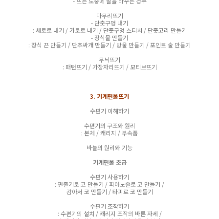
- 뜨는 도중에 실을 바꾸는 경우
마무리뜨기
- 단춧구멍 내기
: 세로로 내기 / 가로로 내기 / 단춧구멍 스티치 / 단춧고리 만들기
- 장식물 만들기
: 장식 끈 만들기 / 단추싸개 만들기 / 방울 만들기 / 포인트 술 만들기
무늬뜨기
: 패턴뜨기 / 가장자리뜨기 / 모티브뜨기
3. 기계편물뜨기
수편기 이해하기
수편기의 구조와 원리
: 본체 / 캐리지 / 부속품
바늘의 원리와 기능
기계편물 초급
수편기 사용하기
: 편출기로 코 만들기 / 피아노줄로 코 만들기 /
감아서 코 만들기 / 타피로 코 만들기
수편기 조작하기
: 수편기의 설치 / 캐리지 조작의 바른 자세 /