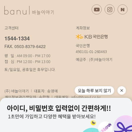
고객센터
계좌정보
1544-1334
국민은행
FAX. 0503-8379-6422
498101-01-268463
평 일 : AM 09:00 - PM 17:00
예금주 : (주)바늘이야기
점 심 : PM 12:00 - PM 13:00
토/일요일, 공휴일은 휴무입니다.
오늘 하루 보지 않기
(주) 바늘이야기
대표자 : 송영예
개인정보관리책임자 : 송학철
대표메일 :
info@banul.co.kr
주소 : (파주본사) 경기도 파주시 탄현면 법흥로 100-1 (연희직영) 서울특별시 서
대문구 연희로11가길 15 (물류) 경기도 파주시 성동로 19-17
사업자번호 : 674-88-00100
[사업자정보확인]
통신판매신고번호 : 경기파주-0348호
호스팅사업자 : 코리아센터닷컴