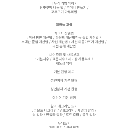
마무리 기법 익히기
단춧구멍 내는 법 / 주머니 만들기 /
고무뜨기 마무리법
대바늘 고급
게이지 산출법
: 직선 평면 계산법 / 라운드 계산법진동 줄입 계산법 /
소매산 줄임 계산법 / 사선 계산법 / 사선 되돌아뜨기 계산법 /
곡선 분해 계산법
치수 측정 및 사용부호
: 기본치수 / 표준치수 / 제도상 사용부호 /
제도상 약어
기본 원형 제도
성인여자 기본 원형
성인남자 기본 원형
어린이 기본 원형
칼라 네크라인 뜨기
: 라운드 네크라인 / V네크라인 / 세일러 칼라 /
윙 칼라 / 반폴라 칼라 / 후드 칼라 / 플랫 칼라
무늬뜨기
패턴 뜨기 / 배색 뜨기