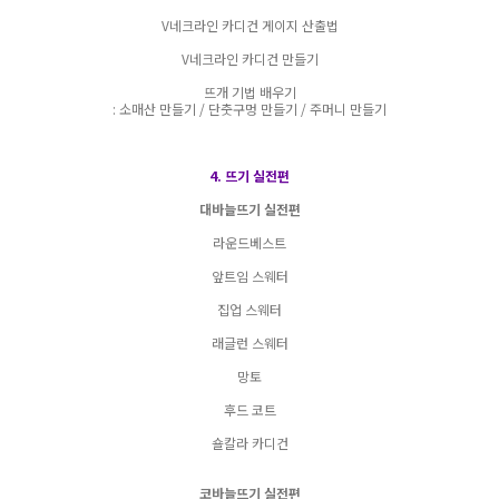
V네크라인 카디건 게이지 산출법
V네크라인 카디건 만들기
뜨개 기법 배우기
: 소매산 만들기 / 단춧구멍 만들기 / 주머니 만들기
4. 뜨기 실전편
대바늘뜨기 실전편
라운드베스트
앞트임 스웨터
집업 스웨터
래글런 스웨터
망토
후드 코트
숄칼라 카디건
코바늘뜨기 실전편