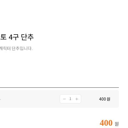
토 4구 단추
캐릭터 단추입니다.
추
400
원
400
원