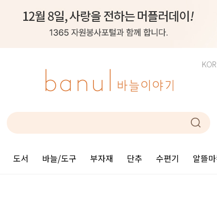
KOR
도서
바늘/도구
부자재
단추
수편기
알뜰마