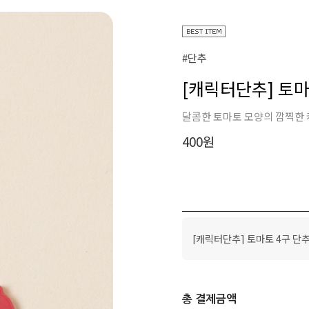
#단추
[캐릭터단추] 토마
달콤한 토마토 모양의 깜찍한 
400
원
[캐릭터단추] 토마토 4구 단
총 결제금액