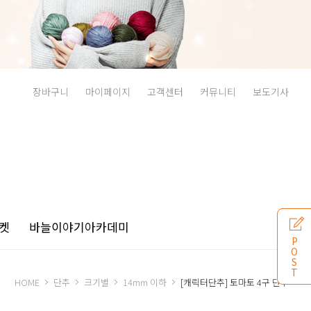
장바구니
마이페이지
고객센터
커뮤니티
보도기사
켓
바늘이야기
아카데미
P
O
S
T
HOME
단추
크기별
14mm 이하
[캐릭터단추] 토마토 4구 단추