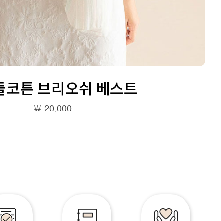
꼬들코튼 브리오쉬 베스트
￦ 20,000