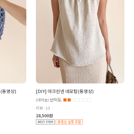
백(동영상)
[DIY] 아크린넨 네모탑(동영상)
난이도
(대바늘)
■■
□□□□□
리뷰 : 13
28,500원