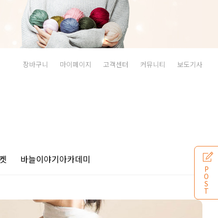
장바구니
마이페이지
고객센터
커뮤니티
보도기사
켓
바늘이야기
아카데미
P
O
S
T