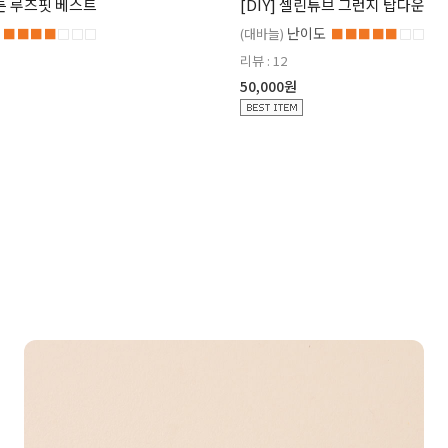
코튼 루즈핏 베스트
[DIY] 셀린튜브 그런지 탑다운
난이도
■■■■
□□□
(대바늘)
■■■■■
□□
리뷰 : 12
50,000원