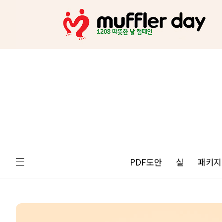
PDF도안
실
패키지