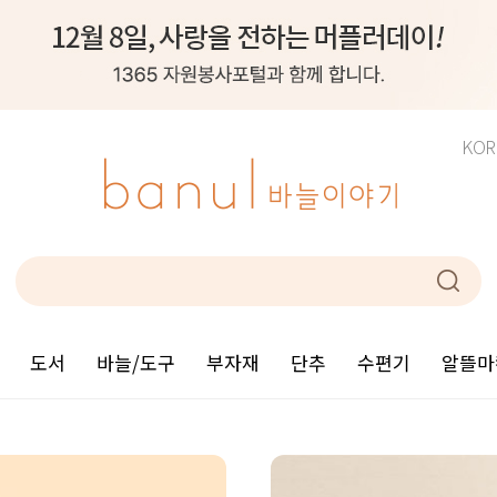
KOR
도서
바늘/도구
부자재
단추
수편기
알뜰마