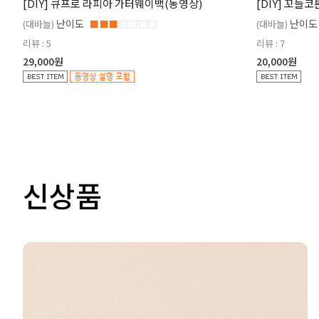
[DIY] 큐프로 라피아 가터웨이백(동영상)
[DIY] 꼬들
난이도
난이도
(대바늘)
■■■
□□□□
(대바늘)
리뷰 : 5
리뷰 : 7
29,000원
20,000원
신상품