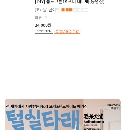
[DIY] 콤드코튼18 포니 네트백(동영상)
난이도
(코바늘)
■■■
□□□□
리뷰 : 9
24,000원