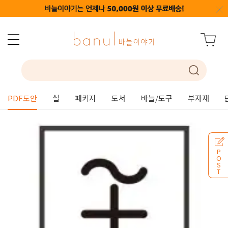
PDF도안
실
패키지
도서
바늘/도구
부자재
P
O
S
T