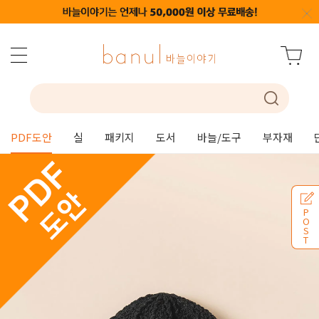
PDF도안
실
패키지
도서
바늘/도구
부자재
P
O
S
T