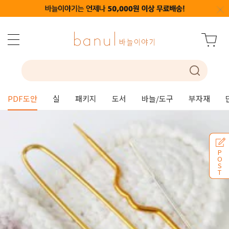
PDF도안
실
패키지
도서
바늘/도구
부자재
P
O
S
T