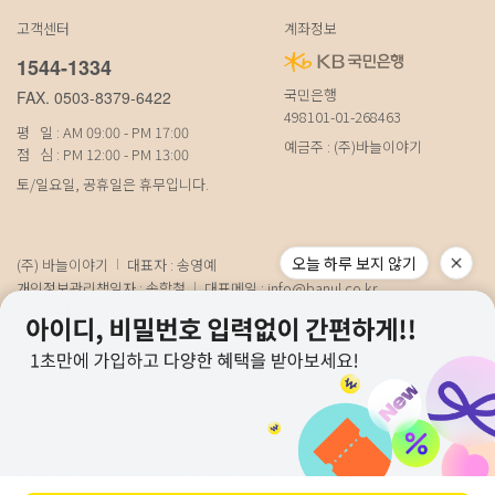
고객센터
계좌정보
1544-1334
국민은행
FAX. 0503-8379-6422
498101-01-268463
평 일 : AM 09:00 - PM 17:00
예금주 : (주)바늘이야기
점 심 : PM 12:00 - PM 13:00
토/일요일, 공휴일은 휴무입니다.
오늘 하루 보지 않기
(주) 바늘이야기
대표자 : 송영예
개인정보관리책임자 : 송학철
대표메일 :
info@banul.co.kr
주소 : (파주본사) 경기도 파주시 탄현면 법흥로 100-1 (연희직영) 서울특별시 서
대문구 연희로11가길 15 (물류) 경기도 파주시 성동로 19-17
사업자번호 : 674-88-00100
[사업자정보확인]
통신판매신고번호 : 경기파주-0348호
호스팅사업자 : 코리아센터닷컴
COPYRIGHT 2021 BANUL. ALL RIGHT RESEVED.