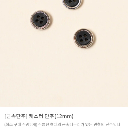
[금속단추] 캐스터 단추(12mm)
(최소 구매 수량 5개) 주름진 형태의 금속테두리가 있는 원형의 단추입니