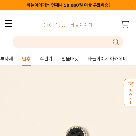
부자재
단추
수편기
알뜰마켓
바늘이야기 아카데미
P
O
S
T