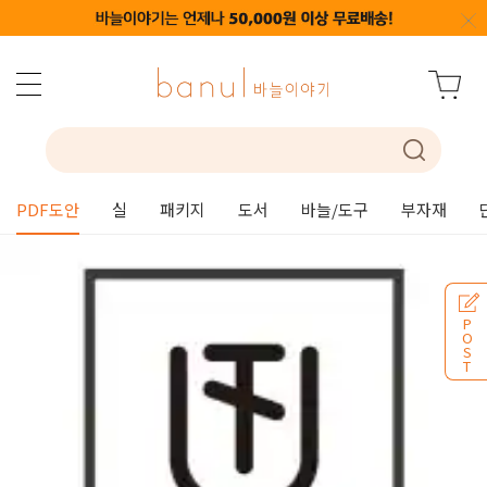
PDF도안
실
패키지
도서
바늘/도구
부자재
P
O
S
T